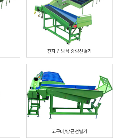
전자 컵방식 중량선별기
고구마/당근선별기