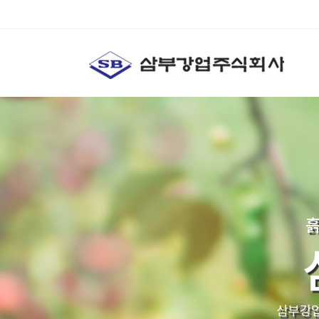
흙
삼부강업