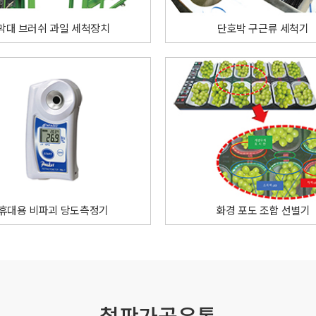
막대 브러쉬 과일 세척장치
단호박 구근류 세척기
휴대용 비파괴 당도측정기
화경 포도 조합 선별기
철판가공유통